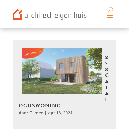
8
×
8
C
A
T
A
L
OGUSWONING
door
Tijmen
|
apr 18, 2024