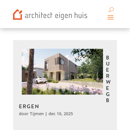
B
U
E
R
W
E
G
B
ERGEN
door
Tijmen
|
dec 10, 2025