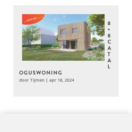
8
×
8
C
A
T
A
L
OGUSWONING
door
Tijmen
|
apr 18, 2024