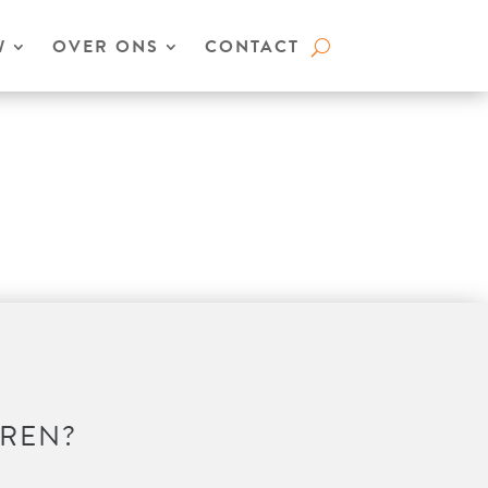
W
OVER ONS
CONTACT
EREN?