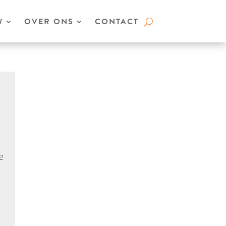
W
OVER ONS
CONTACT
e