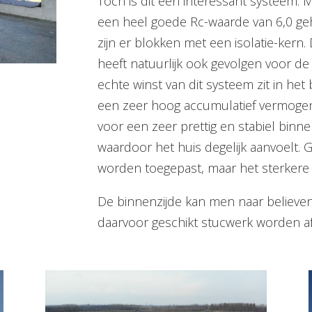
Toch is dit een interessant systeem
een heel goede Rc-waarde van 6,0 ge
zijn er blokken met een isolatie-kern. 
heeft natuurlijk ook gevolgen voor de
echte winst van dit systeem zit in het
een zeer hoog accumulatief vermogen
voor een zeer prettig en stabiel binn
waardoor het huis degelijk aanvoelt.
worden toegepast, maar het sterkere b
De binnenzijde kan men naar believen
daarvoor geschikt stucwerk worden afg