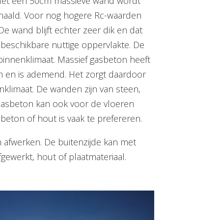
. Met een 50cm massieve wand wordt
haald. Voor nog hogere Rc-waarden
De wand blijft echter zeer dik en dat
 beschikbare nuttige oppervlakte. De
 binnenklimaat. Massief gasbeton heeft
 en is ademend. Het zorgt daardoor
enklimaat. De wanden zijn van steen,
 Gasbeton kan ook voor de vloeren
eton of hout is vaak te prefereren.
 afwerken. De buitenzijde kan met
ewerkt, hout of plaatmateriaal.