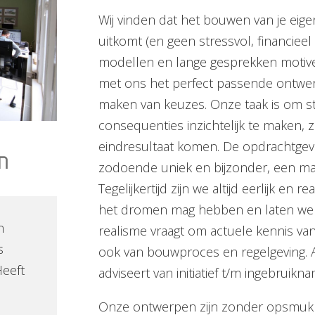
Wij vinden dat het bouwen van je eige
uitkomt (en geen stressvol, financieel
modellen en lange gesprekken motive
met ons het perfect passende ontwer
maken van keuzes. Onze taak is om 
consequenties inzichtelijk te maken,
eindresultaat komen. De opdrachtgever
zodoende uniek en bijzonder, een ma
Tegelijkertijd zijn we altijd eerlijk en r
het dromen mag hebben en laten we d
n
realisme vraagt om actuele kennis v
s
ook van bouwproces en regelgeving. A
Heeft
adviseert van initiatief t/m ingebruikn
Onze ontwerpen zijn zonder opsmuk 