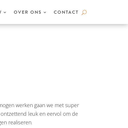
W
OVER ONS
CONTACT
 mogen werken gaan we met super
s ontzettend leuk en eervol om de
n realiseren.