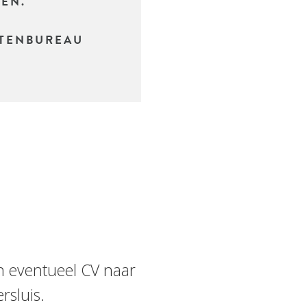
IEN.
CTENBUREAU
en eventueel CV naar
rsluis.