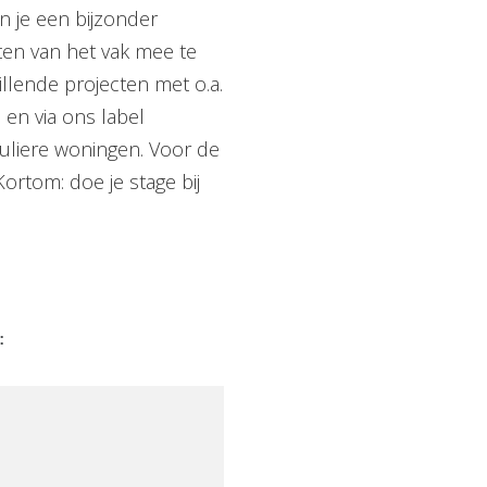
n je een bijzonder
tten van het vak mee te
llende projecten met o.a.
en via ons label
culiere woningen. Voor de
Kortom: doe je stage bij
: