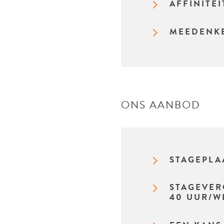
5
AFFINITE
5
MEEDENKE
ONS AANBOD
5
STAGEPLA
5
STAGEVER
40 UUR/W