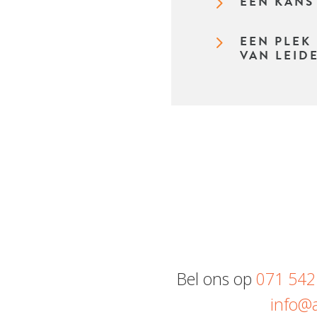
5
EEN KANS
5
EEN PLEK
VAN LEID
Bel ons op
071 542
info@a