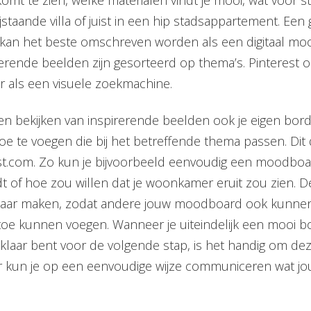
ijstaande villa of juist in een hip stadsappartement. Een
et kan het beste omschreven worden als een digitaal mo
erende beelden zijn gesorteerd op thema’s. Pinterest o
ar als een visuele zoekmachine.
 en bekijken van inspirerende beelden ook je eigen bor
toe te voegen die bij het betreffende thema passen. Di
st.com. Zo kun je bijvoorbeeld eenvoudig een moodbo
dt of hoe zou willen dat je woonkamer eruit zou zien. D
ar maken, zodat andere jouw moodboard ook kunnen z
toe kunnen voegen. Wanneer je uiteindelijk een mooi 
laar bent voor de volgende stap, is het handig om dez
r kun je op een eenvoudige wijze communiceren wat jo