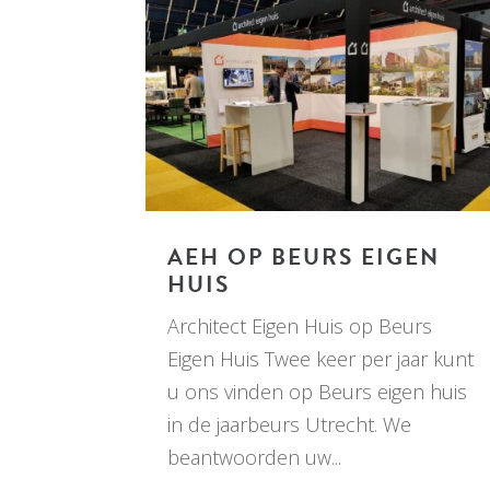
AEH OP BEURS EIGEN
HUIS
Architect Eigen Huis op Beurs
Eigen Huis Twee keer per jaar kunt
u ons vinden op Beurs eigen huis
in de jaarbeurs Utrecht. We
beantwoorden uw...