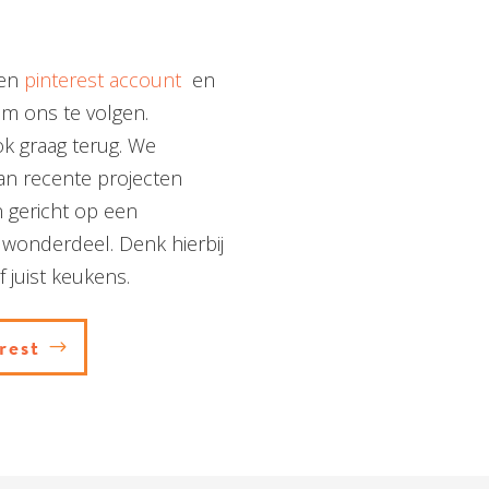
een
pinterest account
en
om ons te volgen.
ok graag terug. We
van recente projecten
gericht op een
uwonderdeel. Denk hierbij
 juist keukens.
rest