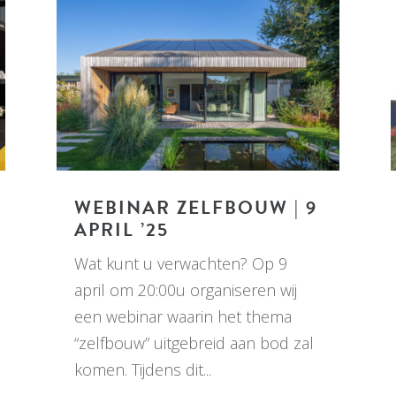
WEBINAR ZELFBOUW | 9
APRIL ’25
Wat kunt u verwachten? Op 9
april om 20:00u organiseren wij
een webinar waarin het thema
“zelfbouw” uitgebreid aan bod zal
komen. Tijdens dit...