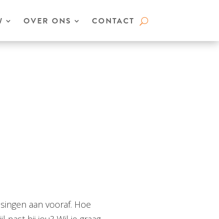
W
OVER ONS
CONTACT
singen aan vooraf. Hoe
l past bij jou? Wil je graag