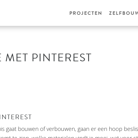
PROJECTEN
ZELFBOU
E MET PINTEREST
PINTEREST
is gaat bouwen of verbouwen, gaan er een hoop beslis
komt te zien, welke materialen vindt je mooi, wat voor stij