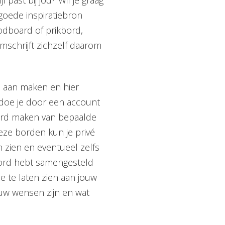
 goede inspiratiebron
odboard of prikbord,
mschrijft zichzelf daarom
d aan maken en hier
t doe je door een account
ard maken van bepaalde
eze borden kun je privé
ien en eventueel zelfs
bord hebt samengesteld
e te laten zien aan jouw
uw wensen zijn en wat