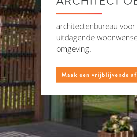
ARCHITECT O
architectenbureau voor 
uitdagende woonwense
omgeving.
Maak een vrijblijvende a